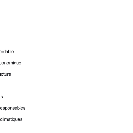
ordable
 économique
ructure
es
responsables
climatiques