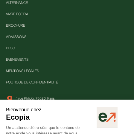
ALTERNANCE
VIVRE ECOPIA
BROCHURE
ADMISSIONS
BLOG
EVENEMENTS
MENTIONS LÉGALES
POLITIQUE DE CONFIDENTIALITÉ
1 rue Philidor, 75020, Paris
01 84 80 25 33
contact@ecopia-school.com