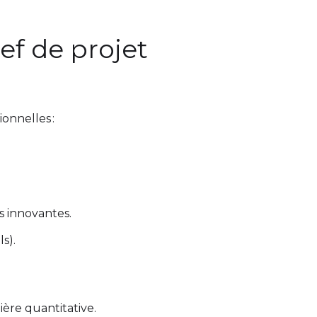
f de projet
onnelles :
s innovantes.
s).
ère quantitative.