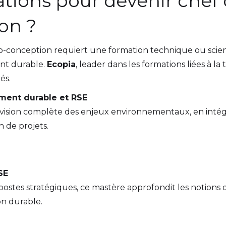
tions pour devenir chef 
on ?
co-conception requiert une formation technique ou scie
nt durable.
Ecopia
, leader dans les formations liées à la
és.
ment durable et RSE
ision complète des enjeux environnementaux, en intégra
n de projets.
SE
postes stratégiques, ce mastère approfondit les notions 
ion durable.