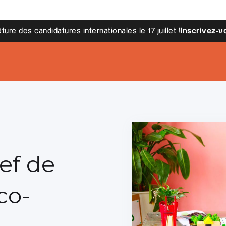
 des candidatures internationales le 17 juillet !
Inscrivez-vous i
ef de
co-