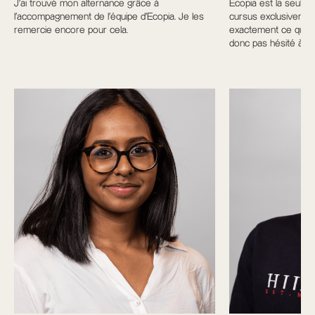
J’ai trouvé mon alternance grâce à
Ecopia est la seule 
l’accompagnement de l’équipe d’Ecopia. Je les
cursus exclusivement
remercie encore pour cela.
exactement ce que je
donc pas hésité à m’i