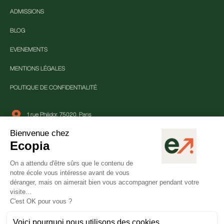
ADMISSIONS
BLOG
EVENEMENTS
MENTIONS LÉGALES
POLITIQUE DE CONFIDENTIALITÉ
1 rue Philidor, 75020, Paris
01 84 80 25 33
contact@ecopia-school.com
Suivre Ecopia